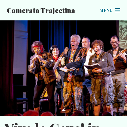
Camerata Trajectina
MENU