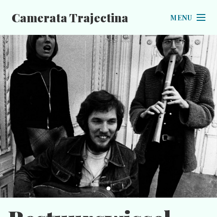
Camerata Trajectina
MENU