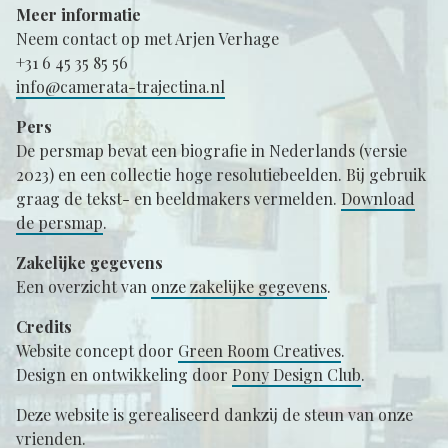
Meer informatie
Neem contact op met Arjen Verhage
+31 6 45 35 85 56
info@camerata-trajectina.nl
Pers
De persmap bevat een biografie in Nederlands (versie
2023) en een collectie hoge resolutiebeelden. Bij gebruik
graag de tekst- en beeldmakers vermelden.
Download
de persmap
.
Zakelijke gegevens
Een overzicht van
onze zakelijke gegevens
.
Credits
Website concept door
Green Room Creatives
.
Design en ontwikkeling door
Pony Design Club
.
Deze website is gerealiseerd dankzij de steun van onze
vrienden
.